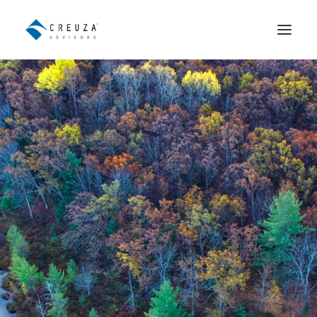
Asesoramiento Patrimonial
Distribución Institucional de
Fondos
El Equipo
Contacto
English